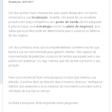
Postado dia: 14/07/2017
Um dos pontos mais importantes para quem deseja abrir um ponto
comercial é a sua
localização
. Acredite, não basta ter um excelente
produto com preço competitivo se o
ponto de venda
não for adequado.
É preciso traçar uma
estratégia
e incluir no
plano de negócios
, pois
saiba que esse fator pode ser determinante para o sucesso ou falência
do seu negócio.
Um dos primeiros erros que os empreendedores cometem é achar que
basta a rua ser movimentada para garantir clientes. Mas apesar da
movimentação de pedestres, é preciso ter certeza que aquele será o seu
público em potencial. Ou seja: clientes que irão de fato consumir o seu
produto.
Para isso é essencial fazer uma pesquisa no local que chamou sua
atenção. A análise deve ser feita em dias e horários diversos. Verifique os
hábitos dos pedestres e se os horários de movimento coincidem com a
utilização de sua loja ou serviço.
Ao fazer a pesquisa, tente responder estas perguntas: