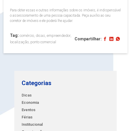
Para obter essas e outras informações sobre os imóveis, é indispensável
o assessoramento de uma pessoa capacitada. Peça auxílio ao seu
corretor de imóveis e ele poderá lhe ajudar.
Tag:
comércio, dicas, empreendedor,
Compartilhar:
localização, ponto comercial
Categorias
Dicas
Economia
Eventos
Férias
Institucional