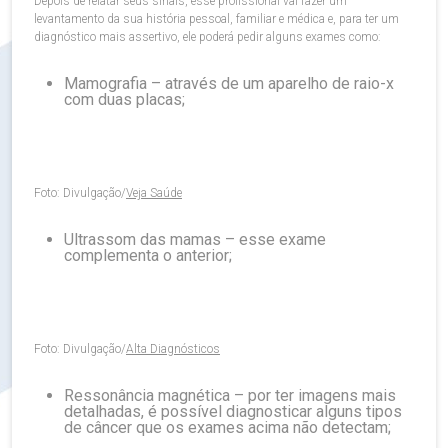
Depois de relatar seus sinais, esse profissional vai fazer um
levantamento da sua história pessoal, familiar e médica e, para ter um
diagnóstico mais assertivo, ele poderá pedir alguns exames como:
Mamografia – através de um aparelho de raio-x
com duas placas;
Foto: Divulgação/
Veja Saúde
Ultrassom das mamas – esse exame
complementa o anterior;
Foto: Divulgação/
Alta Diagnósticos
Ressonância magnética – por ter imagens mais
detalhadas, é possível diagnosticar alguns tipos
de câncer que os exames acima não detectam;