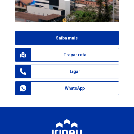
Saiba mais
Traçar rota
Ligar
WhatsApp