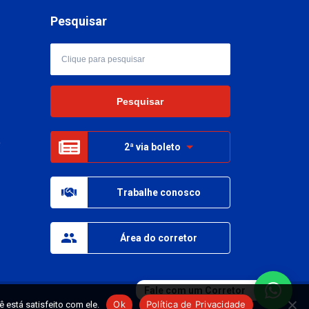
Pesquisar
o
2ª via boleto
Trabalhe conosco
Área do corretor
Fale com um Corretor
Ok
Política de Privacidade
 está satisfeito com ele.
Política de privacidade