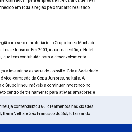
mercializados pela empresa entre os anos de 1991
nhecido em toda a região pelo trabalho realizado
egião no setor imobiliário
, o Grupo Irineu Machado
telaria e turismo. Em 2001, inaugura, então, o Hotel
l, que tem contribuído para o desenvolvimento
a a investir no esporte de Joinville. Cria a Sociedade
 é vice-campeão da Copa Juniores, na Itália. A
a o Grupo Irineu Imóveis a continuar investindo no
to centro de treinamento para atletas amadores e
Irineu já comercializou 66 loteamentos nas cidades
ul, Barra Velha e São Francisco do Sul, totalizando