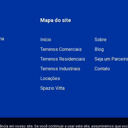
Mapa do site
na
Início
Sobre
Terrenos Comerciais
Blog
Terrenos Residenciais
Seja um Parceir
Terrenos Industriais
Contato
Locações
Spazio Vitta
cia em nosso site. Se você continuar a usar este site, assumiremos que você