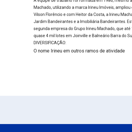
A equipe de trabalho foi formada em 1986, mesmo a
Machado, utilizando a marca Irineu Imóveis, ampliou
Vilson Florêncio e com Heitor da Costa, a Irineu M
Jardim Bandeirantes e a Imobiliária Bandeirantes. Est
segunda empresa do Grupo Irineu Machado, que até
quase 4 mil lotes em Joinville e Balneário Barra do Su
DIVERSIFICAÇÃO:
O nome Irineu em outros ramos de atividade
Em
Números