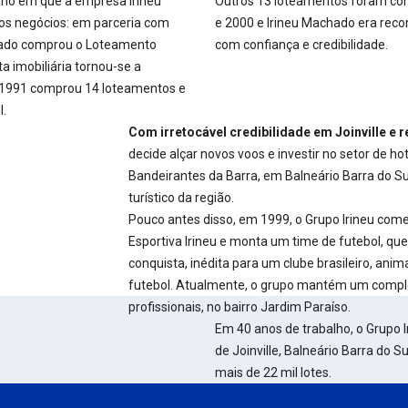
no em que a empresa Irineu
Outros 13 loteamentos foram co
 os negócios: em parceria com
e 2000 e Irineu Machado era reco
achado comprou o Loteamento
com confiança e credibilidade.
a imobiliária tornou-se a
 1991 comprou 14 loteamentos e
l.
Com irretocável credibilidade em Joinville e r
decide alçar novos voos e investir no setor de ho
Bandeirantes da Barra, em Balneário Barra do Su
turístico da região.
Pouco antes disso, em 1999, o Grupo Irineu começ
Esportiva Irineu e monta um time de futebol, que
conquista, inédita para um clube brasileiro, anim
futebol. Atualmente, o grupo mantém um comple
profissionais, no bairro Jardim Paraíso.
Em 40 anos de trabalho, o Grupo 
de Joinville, Balneário Barra do S
mais de 22 mil lotes.