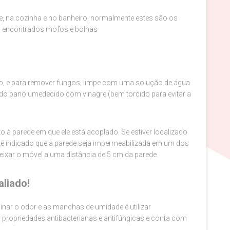
te, na cozinha e no banheiro, normalmente estes são os
 encontrados mofos e bolhas
no, e para remover fungos, limpe com uma solução de água
ando pano umedecido com vinagre (bem torcido para evitar a
o à parede em que ele está acoplado. Se estiver localizado
 é indicado que a parede seja impermeabilizada em um dos
eixar o móvel a uma distância de 5 cm da parede.
aliado!
nar o odor e as manchas de umidade é utilizar
em propriedades antibacterianas e antifúngicas e conta com