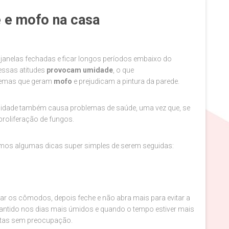
e e mofo na casa
janelas fechadas e ficar longos períodos embaixo do
essas atitudes
provocam umidade
, o que
lemas que geram
mofo
e prejudicam a pintura da parede.
midade também causa problemas de saúde, uma vez que, se
proliferação de fungos.
ramos algumas dicas super simples de serem seguidas:
lar os cômodos, depois feche e não abra mais para evitar a
mantido nos dias mais úmidos e quando o tempo estiver mais
ertas sem preocupação.