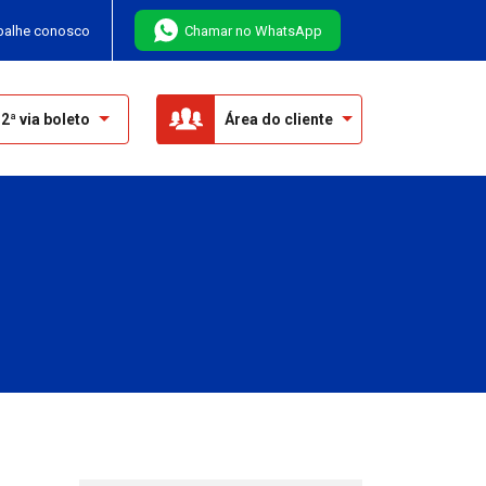
balhe conosco
Chamar no WhatsApp
2ª via boleto
Área do cliente