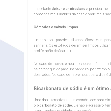
Importante
deixar o ar circulando
, principalmen
cômodos mais úmidos da casa e onde mais são
Cômodos e móveis limpos
Limpe pisos e paredes utilizando álcool e um pa
sanitária. Os estofados devem ser limpos utiliz
proliferação de ácaros).
No caso de móveis embutidos, deve-se ficar atent
na parede que dá para um banheiro, por exemplo,
dois lados. No caso de não-embutidos, a dica é d
Bicarbonato de sódio é um ótimo 
Uma das alternativas mais econômicas para elimi
o
bicarbonato de sódio
. Ele não é agressivo, t
uma grande capacidade de absorção.