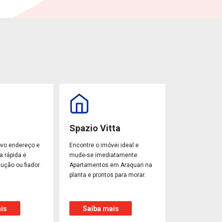
Spazio Vitta
ovo endereço e
Encontre o imóvei ideal e
a rápida e
mude-se imediatamente.
ução ou fiador.
Apartamentos em Araquari na
planta e prontos para morar.
is
Saiba mais