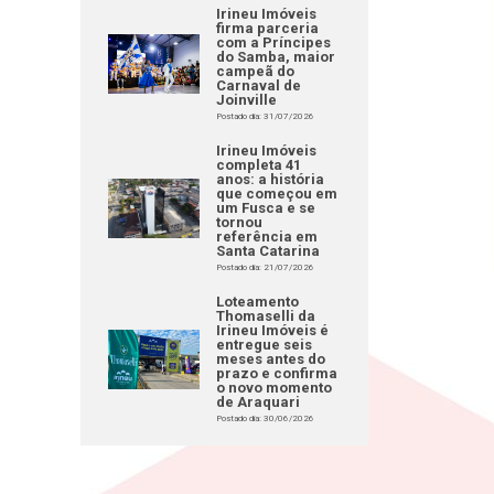
Irineu Imóveis
firma parceria
com a Príncipes
do Samba, maior
campeã do
Carnaval de
Joinville
Postado dia: 31/07/2026
Irineu Imóveis
completa 41
anos: a história
que começou em
um Fusca e se
tornou
referência em
Santa Catarina
Postado dia: 21/07/2026
Loteamento
Thomaselli da
Irineu Imóveis é
entregue seis
meses antes do
prazo e confirma
o novo momento
de Araquari
Postado dia: 30/06/2026