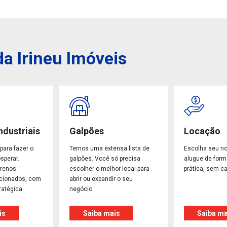
a Irineu Imóveis
ndustriais
Galpões
Locação
para fazer o
Temos uma extensa lista de
Escolha seu n
sperar.
galpões. Você só precisa
alugue de form
rrenos
escolher o melhor local para
prática, sem ca
ecionados, com
abrir ou expandir o seu
ratégica.
negócio.
is
Saiba mais
Saiba ma