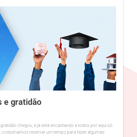
 e gratidão
e gratidão chegou, e já está encantando a todos por aqui só
do, costumamos reservar um tempo para fazer algumas