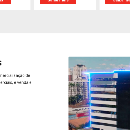
is
Saiba mais
Saiba ma
s
mercialização de
rciais, e venda e