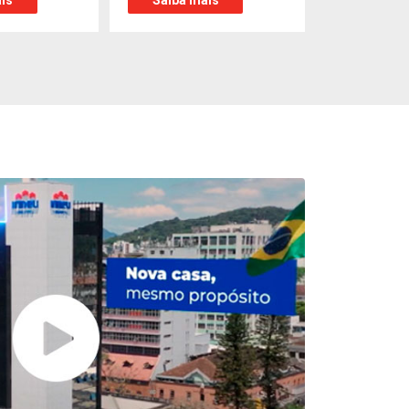
is
Saiba mais