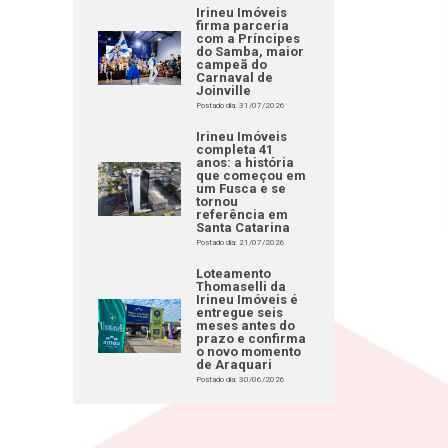
Irineu Imóveis
firma parceria
com a Príncipes
do Samba, maior
campeã do
Carnaval de
Joinville
Postado dia: 31/07/2026
Irineu Imóveis
completa 41
anos: a história
que começou em
um Fusca e se
tornou
referência em
Santa Catarina
Postado dia: 21/07/2026
Loteamento
Thomaselli da
Irineu Imóveis é
entregue seis
meses antes do
prazo e confirma
o novo momento
de Araquari
Postado dia: 30/06/2026