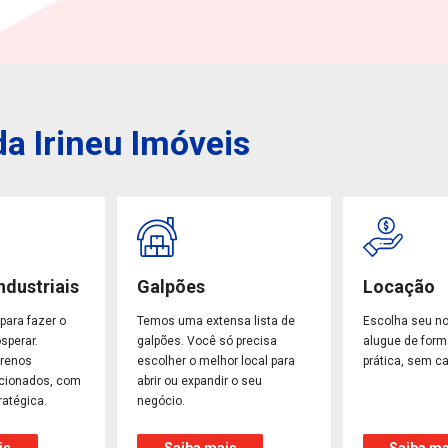
a Irineu Imóveis
ndustriais
Galpões
Locação
para fazer o
Temos uma extensa lista de
Escolha seu n
sperar.
galpões. Você só precisa
alugue de form
rrenos
escolher o melhor local para
prática, sem ca
ecionados, com
abrir ou expandir o seu
ratégica.
negócio.