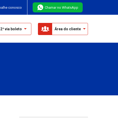
balhe conosco
Chamar no WhatsApp
2ª via boleto
Área do cliente