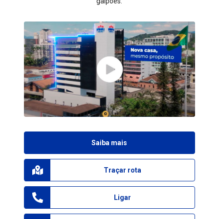
galpões.
Saiba mais
Traçar rota
Ligar