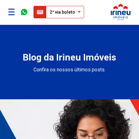
2ª via boleto
Blog da Irineu Imóveis
Confira os nossos últimos posts.