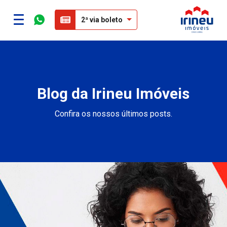
2ª via boleto
Blog da Irineu Imóveis
Confira os nossos últimos posts.