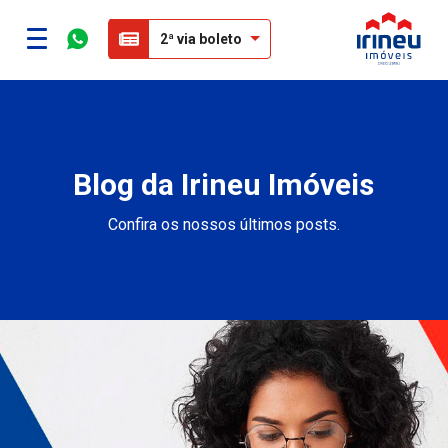
2ª via boleto
Blog da Irineu Imóveis
Confira os nossos últimos posts.