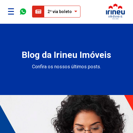
2ª via boleto
Blog da Irineu Imóveis
Confira os nossos últimos posts.