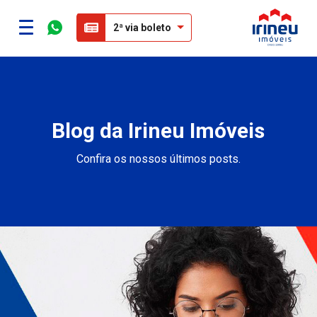
2ª via boleto
Blog da Irineu Imóveis
Confira os nossos últimos posts.