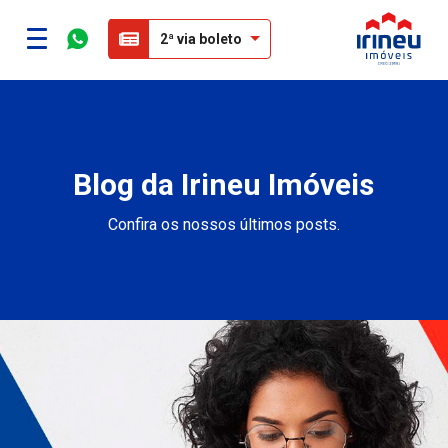
2ª via boleto
Blog da Irineu Imóveis
Confira os nossos últimos posts.