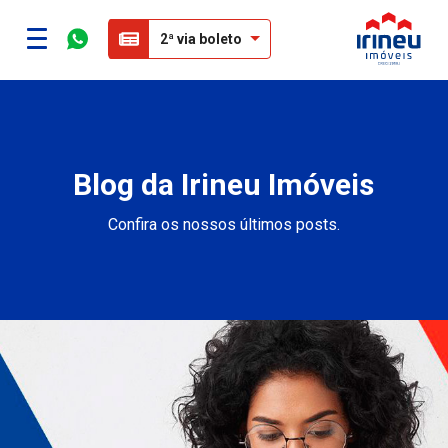
2ª via boleto
Blog da Irineu Imóveis
Confira os nossos últimos posts.