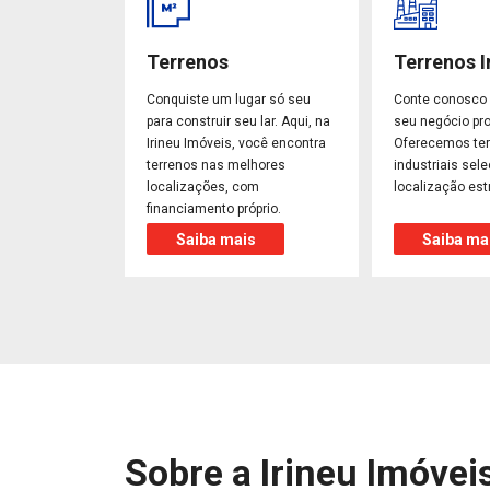
Terrenos
Terrenos I
Conquiste um lugar só seu
Conte conosco 
para construir seu lar. Aqui, na
seu negócio pro
Irineu Imóveis, você encontra
Oferecemos te
terrenos nas melhores
industriais sel
localizações, com
localização est
financiamento próprio.
Saiba mais
Saiba ma
Sobre a Irineu Imóvei