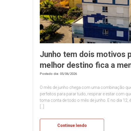
Junho tem dois motivos pa
melhor destino fica a men
Postado dia: 05/06/2026
O mês de junho chega com uma combinação qu
perfeitos para parar tudo, respirar e estar com 
toma conta de todo o mês de junho. E no dia 12
[…]
Continue lendo