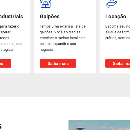
ndustriais
Galpões
Locação
para fazer o
Temos uma extensa lista de
Escolha seu n
sperar.
galpões. Você só precisa
alugue de form
rrenos
escolher o melhor local para
prática, sem ca
ecionados, com
abrir ou expandir o seu
ratégica.
negócio.
is
Saiba mais
Saiba ma
s