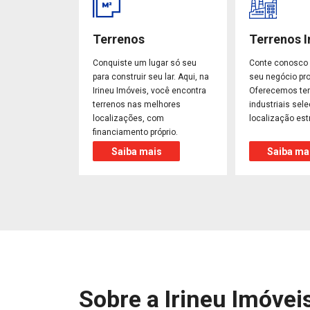
Terrenos
Terrenos I
Conquiste um lugar só seu
Conte conosco 
para construir seu lar. Aqui, na
seu negócio pro
Irineu Imóveis, você encontra
Oferecemos te
terrenos nas melhores
industriais sel
localizações, com
localização est
financiamento próprio.
Saiba mais
Saiba ma
Sobre a Irineu Imóvei