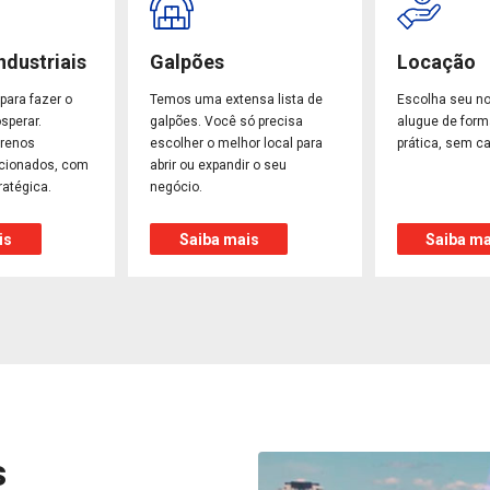
ndustriais
Galpões
Locação
para fazer o
Temos uma extensa lista de
Escolha seu n
sperar.
galpões. Você só precisa
alugue de form
rrenos
escolher o melhor local para
prática, sem ca
ecionados, com
abrir ou expandir o seu
ratégica.
negócio.
is
Saiba mais
Saiba ma
s