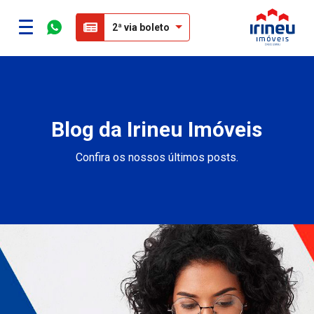
2ª via boleto
Blog da Irineu Imóveis
Confira os nossos últimos posts.