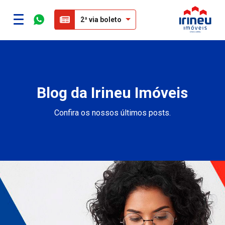
2ª via boleto
Blog da Irineu Imóveis
Confira os nossos últimos posts.