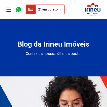
2ª via boleto
Blog da Irineu Imóveis
Confira os nossos últimos posts.