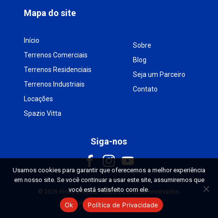
Mapa do site
Início
Sobre
Terrenos Comerciais
Blog
Terrenos Residenciais
Seja um Parceiro
Terrenos Industriais
Contato
Locações
Spazio Vitta
Siga-nos
Usamos cookies para garantir que oferecemos a melhor experiência
em nosso site. Se você continuar a usar este site, assumiremos que
você está satisfeito com ele.
© 2026 Irineu Imóveis. Todos os direitos reservados.
Política de privacidade
Ok
Política de Privacidade