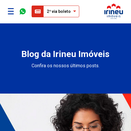
2ª via boleto
Blog da Irineu Imóveis
Confira os nossos últimos posts.