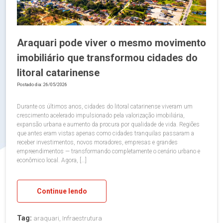
Araquari pode viver o mesmo movimento
imobiliário que transformou cidades do
litoral catarinense
Postado dia: 26/05/2026
Durante os últimos anos, cidades do litoral catarinense viveram um
crescimento acelerado impulsionado pela valorização imobiliária,
expansão urbana e aumento da procura por qualidade de vida. Regiões
que antes eram vistas apenas como cidades tranquilas passaram a
receber investimentos, novos moradores, empresas e grandes
empreendimentos — transformando completamente o cenário urbano e
econômico local. Agora, […]
Continue lendo
Tag:
araquari, Infraestrutura