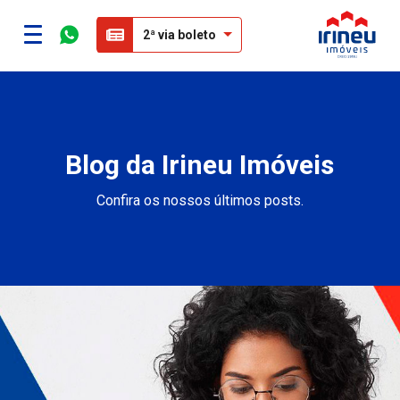
2ª via boleto
Blog da Irineu Imóveis
Confira os nossos últimos posts.