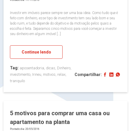
Postado dia: 11/11/2016
Investir em imóveis parece sempre ser uma boa ideia. Como tudo que é
feito com dinheiro, esse tipo de investimento tem seu lado bom e seu
lado ruim, e tudo depende do objetivo e da motivação pelos quais a
escolha é feita. Separamos cinco motivos para você começar a investir
seu dinheiro em algum imóvel […]
Continue lendo
Tag:
aposentadoria, dicas, Dinheiro,
Compartilhar:
investimento, Irineu, motivos, relax,
tranquilo
5 motivos para comprar uma casa ou
apartamento na planta
Postado dia: 20/05/2016