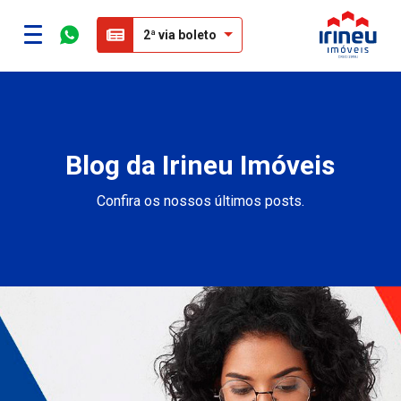
2ª via boleto
Blog da Irineu Imóveis
Confira os nossos últimos posts.