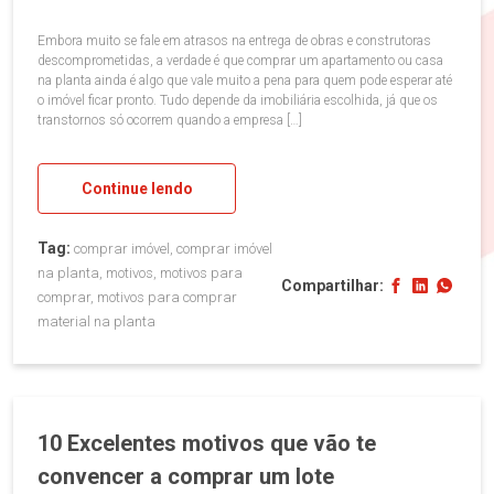
Embora muito se fale em atrasos na entrega de obras e construtoras
descomprometidas, a verdade é que comprar um apartamento ou casa
na planta ainda é algo que vale muito a pena para quem pode esperar até
o imóvel ficar pronto. Tudo depende da imobiliária escolhida, já que os
transtornos só ocorrem quando a empresa […]
Continue lendo
Tag:
comprar imóvel, comprar imóvel
na planta, motivos, motivos para
Compartilhar:
comprar, motivos para comprar
material na planta
10 Excelentes motivos que vão te
convencer a comprar um lote