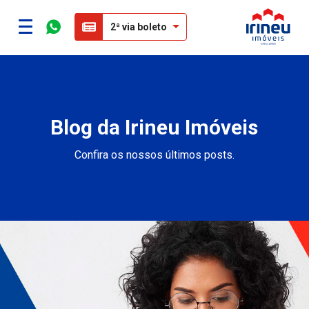
2ª via boleto
Blog da Irineu Imóveis
Confira os nossos últimos posts.