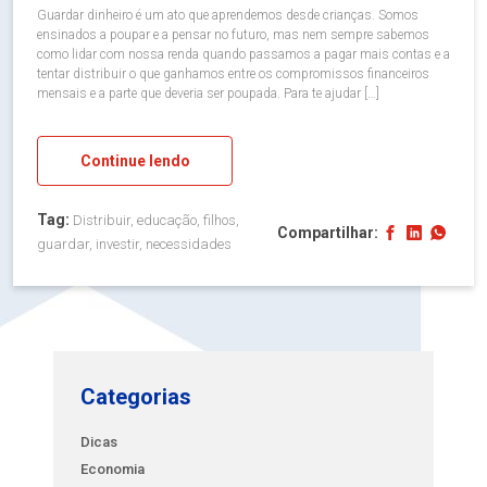
Guardar dinheiro é um ato que aprendemos desde crianças. Somos
ensinados a poupar e a pensar no futuro, mas nem sempre sabemos
como lidar com nossa renda quando passamos a pagar mais contas e a
tentar distribuir o que ganhamos entre os compromissos financeiros
mensais e a parte que deveria ser poupada. Para te ajudar […]
Continue lendo
Tag:
Distribuir, educação, filhos,
Compartilhar:
guardar, investir, necessidades
Categorias
Dicas
Economia