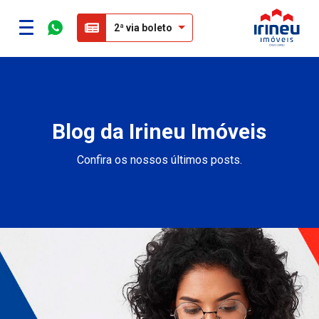
2ª via boleto
Blog da Irineu Imóveis
Confira os nossos últimos posts.