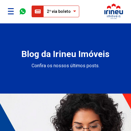
2ª via boleto
Blog da Irineu Imóveis
Confira os nossos últimos posts.