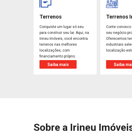
Terrenos
Terrenos I
Conquiste um lugar só seu
Conte conosco 
para construir seu lar. Aqui, na
seu negócio pro
Irineu Imóveis, você encontra
Oferecemos te
terrenos nas melhores
industriais sel
localizações, com
localização est
financiamento próprio.
Saiba mais
Saiba ma
Sobre a Irineu Imóvei