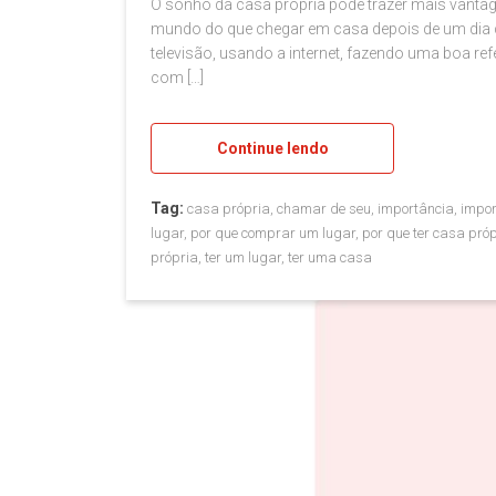
O sonho da casa própria pode trazer mais vanta
mundo do que chegar em casa depois de um dia ca
televisão, usando a internet, fazendo uma boa re
com […]
Continue lendo
Tag:
casa própria, chamar de seu, importância, impo
lugar, por que comprar um lugar, por que ter casa pró
própria, ter um lugar, ter uma casa