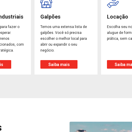
ndustriais
Galpões
Locação
para fazer o
Temos uma extensa lista de
Escolha seu n
sperar.
galpões. Você só precisa
alugue de form
rrenos
escolher o melhor local para
prática, sem ca
ecionados, com
abrir ou expandir o seu
ratégica.
negócio.
is
Saiba mais
Saiba ma
s