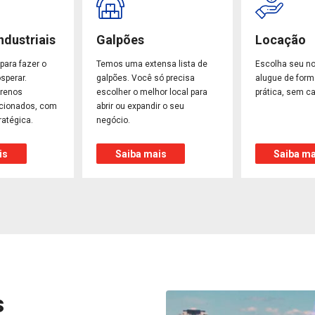
ndustriais
Galpões
Locação
para fazer o
Temos uma extensa lista de
Escolha seu n
sperar.
galpões. Você só precisa
alugue de form
rrenos
escolher o melhor local para
prática, sem ca
ecionados, com
abrir ou expandir o seu
ratégica.
negócio.
is
Saiba mais
Saiba ma
s