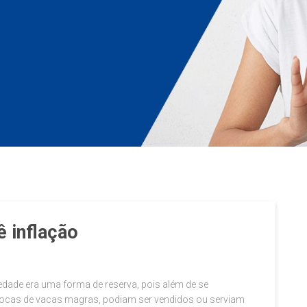
 inflação
edade era uma forma de reserva, pois além de se
épocas de vacas magras, podiam ser vendidos ou serviam