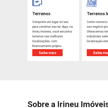
Terrenos
Terrenos I
Conquiste um lugar só seu
Conte conosco 
para construir seu lar. Aqui, na
seu negócio pro
Irineu Imóveis, você encontra
Oferecemos te
terrenos nas melhores
industriais sel
localizações, com
localização est
financiamento próprio.
Saiba mais
Saiba ma
Sobre a Irineu Imóvei