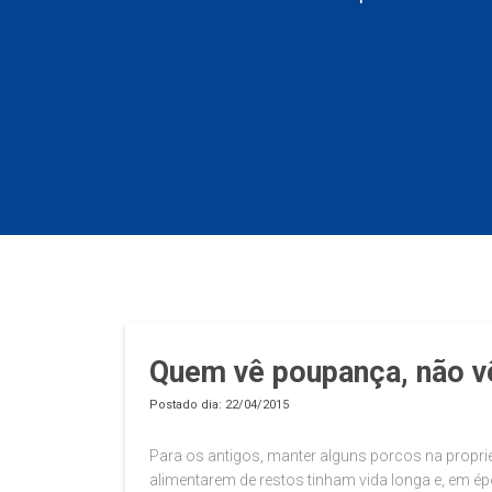
Quem vê poupança, não vê
Postado dia: 22/04/2015
Para os antigos, manter alguns porcos na propri
alimentarem de restos tinham vida longa e, em 