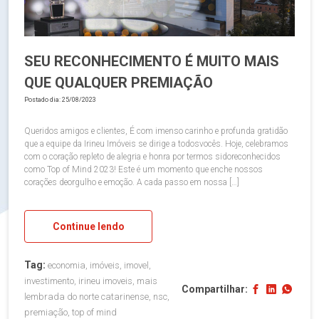
SEU RECONHECIMENTO É MUITO MAIS
QUE QUALQUER PREMIAÇÃO
Postado dia: 25/08/2023
Queridos amigos e clientes, É com imenso carinho e profunda gratidão
que a equipe da Irineu Imóveis se dirige a todosvocês. Hoje, celebramos
com o coração repleto de alegria e honra por termos sidoreconhecidos
como Top of Mind 2023! Este é um momento que enche nossos
corações deorgulho e emoção. A cada passo em nossa […]
Continue lendo
Tag:
economia, imóveis, imovel,
investimento, irineu imoveis, mais
Compartilhar:
lembrada do norte catarinense, nsc,
premiação, top of mind