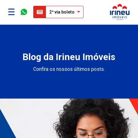
2ª via boleto
Blog da Irineu Imóveis
Confira os nossos últimos posts.