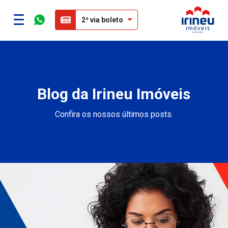
2ª via boleto
Blog da Irineu Imóveis
Confira os nossos últimos posts.