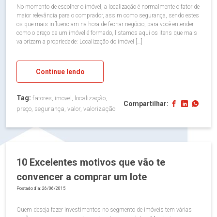
No momento de escolher o imóvel, a localização é normalmente o fator de
maior relevância para o comprador, assim como segurança, sendo estes
os que mais influenciam na hora de fechar negócio, para você entender
como o preço de um imóvel é formado, listamos aqui os itens que mais
valorizam a propriedade: Localização do imóvel […]
Continue lendo
Tag:
fatores, imovel, localização,
Compartilhar:
preço, segurança, valor, valorização
10 Excelentes motivos que vão te
convencer a comprar um lote
Postado dia: 26/06/2015
Quem deseja fazer investimentos no segmento de imóveis tem várias