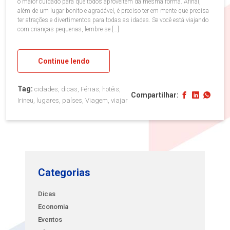
o maior cuidado para que todos aproveitem da mesma forma. Afinal,
além de um lugar bonito e agradável, é preciso ter em mente que precisa
ter atrações e divertimentos para todas as idades. Se você está viajando
com crianças pequenas, lembre-se […]
Continue lendo
Tag:
cidades, dicas, Férias, hotéis,
Compartilhar:
Irineu, lugares, países, Viagem, viajar
Categorias
Dicas
Economia
Eventos