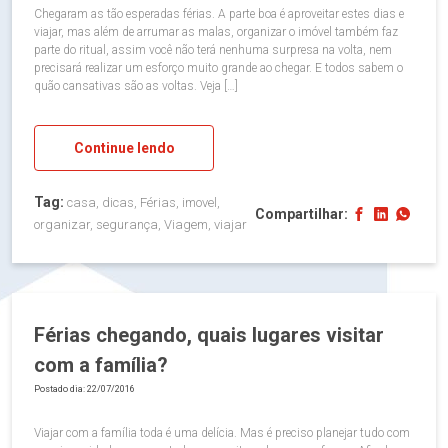
Chegaram as tão esperadas férias. A parte boa é aproveitar estes dias e
viajar, mas além de arrumar as malas, organizar o imóvel também faz
parte do ritual, assim você não terá nenhuma surpresa na volta, nem
precisará realizar um esforço muito grande ao chegar. E todos sabem o
quão cansativas são as voltas. Veja […]
Continue lendo
Tag:
casa, dicas, Férias, imovel,
Compartilhar:
organizar, segurança, Viagem, viajar
Férias chegando, quais lugares visitar
com a família?
Postado dia: 22/07/2016
Viajar com a família toda é uma delícia. Mas é preciso planejar tudo com