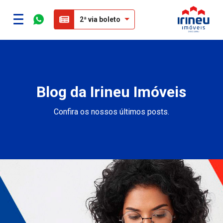
2ª via boleto
Blog da Irineu Imóveis
Confira os nossos últimos posts.