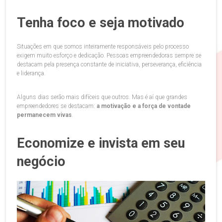
Tenha foco e seja motivado
Situações em que somos inteiramente responsáveis pelo processo
exigem muito esforço e dedicação. Pessoas empreendedoras sempre se
destacam pela presença constante de iniciativa, perseverança, eficiência
e liderança.
Alguns dias serão mais difíceis que outros. Mas é aí que grandes
empreendedores se destacam:
a motivação e a força de vontade
permanecem vivas
.
Economize e invista em seu
negócio