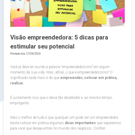
Visão empreendedora: 5 dicas para
estimular seu potencial
Postado dia: 27/04/2023
Você já deve ter ouvido a palavra “empreendedorismo” em algum
momento da sua vida. Mas, afinal, o que é empreendedorismo? O
significado nada mais é do que
empreender, colocar em prática,
realizar.
É justamente isso que o deixa tão desafiador e, ao mesmo tempo,
empolgante.
Mas o melhor de tudo é que qualquer um pode ser um empreendedor,
basta colocar em prática algumas
dicas importantes
que separamos
para você que deseja entrar no mundo dos negócios. Confira!