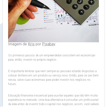
Imagem de
Kris
por
Pixabay
.
Os primeiros passos de um empreendedor consistem em economizar
para, então, investir no próprio negócio.
É importante lembrar que nem sempre as pessoas estarão dispostas a
colocar dinheiro em um produto ou serviço novo. Então, para se sair bem
nessa, salve suas economias para poder investir nos negócios no
futuro.
Educação financeira é essencial para auxiliar aqueles que não têm muita
experiência no mercado. Uma boa alternativa é consultar um profissional
da área antes de investir todo o capital nos negócios, assim, você saberá