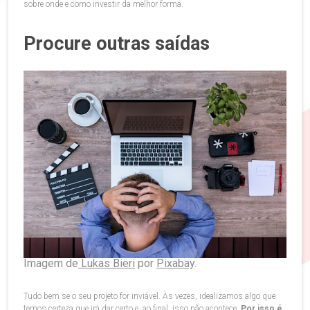
sobre onde e como investir da melhor forma.
Procure outras saídas
Imagem de
Lukas Bieri
por
Pixabay
.
Tudo bem se o seu projeto for inviável. Às vezes, idealizamos algo que
temos certeza que irá dar certo e, ao final, isso não acontece.
Por isso é