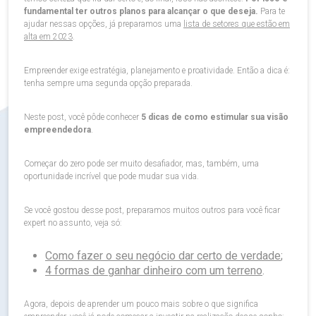
fundamental ter outros planos para alcançar o que deseja.
Para te
ajudar nessas opções, já preparamos uma
lista de setores que estão em
alta em 2023
.
Empreender exige estratégia, planejamento e proatividade. Então a dica é:
tenha sempre uma segunda opção preparada.
Neste post, você pôde conhecer
5 dicas de como estimular sua visão
empreendedora
.
Começar do zero pode ser muito desafiador, mas, também, uma
oportunidade incrível que pode mudar sua vida.
Se você gostou desse post, preparamos muitos outros para você ficar
expert no assunto, veja só:
Como fazer o seu negócio dar certo de verdade
;
4 formas de ganhar dinheiro com um terreno
.
Agora, depois de aprender um pouco mais sobre o que significa