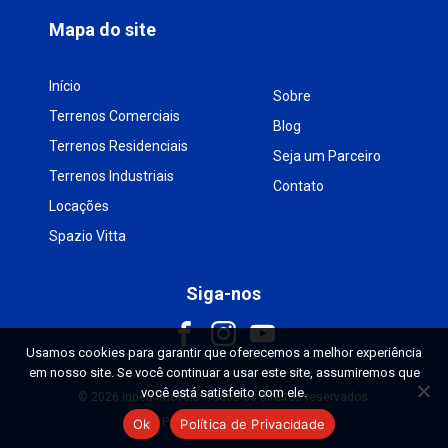
Mapa do site
Início
Sobre
Terrenos Comerciais
Blog
Terrenos Residenciais
Seja um Parceiro
Terrenos Industriais
Contato
Locações
Spazio Vitta
Siga-nos
Usamos cookies para garantir que oferecemos a melhor experiência
em nosso site. Se você continuar a usar este site, assumiremos que
você está satisfeito com ele.
© 2026 Irineu Imóveis. Todos os direitos reservados.
Política de privacidade
Ok
Política de Privacidade