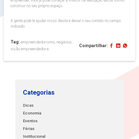
empreender, você já pode começar a investir na realização desse sonho:
construir no seu próprio espaço.
A gente pode te ajudar nisso. Basta e deixar o seu contato no campo
indicado.
Tag:
empreendedorismo, negócios,
Compartilhar:
visão empreendedora
Categorias
Dicas
Economia
Eventos
Férias
Institucional