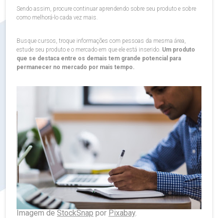
Sendo assim, procure continuar aprendendo sobre seu produto e sobre
como melhorá-lo cada vez mais.
Busque cursos, troque informações com pessoas da mesma área,
estude seu produto e o mercado em que ele está inserido.
Um produto
que se destaca entre os demais tem grande potencial para
permanecer no mercado por mais tempo.
Imagem de
StockSnap
por
Pixabay
.