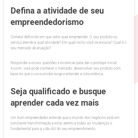
Defina a atividade de seu
empreendedorismo
Comece definindo em que setor quer empreender. O seu produto ou
serviço atende a qual atividade? Em qual nicho você se encaixa? Qual é o
seu mercado de atuação?
Responder a essas questões é essencial para dar o pontapé inicial.
Assim, você pode conhecer o mercado, desenvolver seu produto com
base no que o consumidor exige e entender a concorrência.
Seja qualificado e busque
aprender cada vez mais
Um bom empreendedor entende que o mundo dos negócios está em
constante transformação e estar atento a todas as mudanças é
fundamental para a vida útil do seu empreendimento.