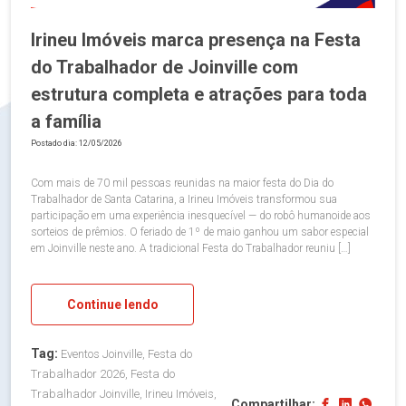
Irineu Imóveis marca presença na Festa
do Trabalhador de Joinville com
estrutura completa e atrações para toda
a família
Postado dia: 12/05/2026
Com mais de 70 mil pessoas reunidas na maior festa do Dia do
Trabalhador de Santa Catarina, a Irineu Imóveis transformou sua
participação em uma experiência inesquecível — do robô humanoide aos
sorteios de prêmios. O feriado de 1º de maio ganhou um sabor especial
em Joinville neste ano. A tradicional Festa do Trabalhador reuniu […]
Continue lendo
Tag:
Eventos Joinville, Festa do
Trabalhador 2026, Festa do
Trabalhador Joinville, Irineu Imóveis,
Compartilhar: