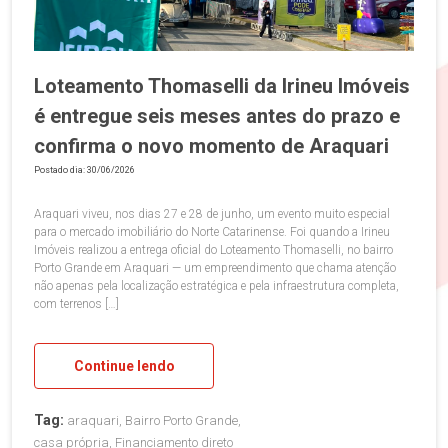
Loteamento Thomaselli da Irineu Imóveis
é entregue seis meses antes do prazo e
confirma o novo momento de Araquari
Postado dia: 30/06/2026
Araquari viveu, nos dias 27 e 28 de junho, um evento muito especial
para o mercado imobiliário do Norte Catarinense. Foi quando a Irineu
Imóveis realizou a entrega oficial do Loteamento Thomaselli, no bairro
Porto Grande em Araquari — um empreendimento que chama atenção
não apenas pela localização estratégica e pela infraestrutura completa,
com terrenos […]
Continue lendo
Tag:
araquari, Bairro Porto Grande,
casa própria, Financiamento direto