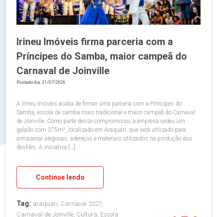
Irineu Imóveis firma parceria com a
Príncipes do Samba, maior campeã do
Carnaval de Joinville
Postado dia: 31/07/2026
A Irineu Imóveis acaba de firmar uma parceria com a Príncipes do
Samba, escola de samba mais tradicional e maior campeã do Carnaval
de Joinville. Como parte desse compromisso, a empresa cedeu um
galpão com 375m², localizado em Araquari, que será utilizado para
armazenar alegorias, adereços e materiais utilizados na produção dos
desfiles. A iniciativa […]
Continue lendo
Tag:
araquari, Carnaval 2027,
Carnaval de Joinville, Cultura, Escola