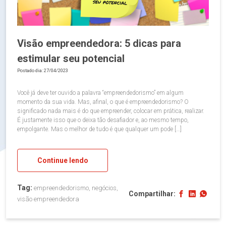
Visão empreendedora: 5 dicas para
estimular seu potencial
Postado dia: 27/04/2023
Você já deve ter ouvido a palavra “empreendedorismo” em algum
momento da sua vida. Mas, afinal, o que é empreendedorismo? O
significado nada mais é do que empreender, colocar em prática, realizar.
É justamente isso que o deixa tão desafiador e, ao mesmo tempo,
empolgante. Mas o melhor de tudo é que qualquer um pode […]
Continue lendo
Tag:
empreendedorismo, negócios,
Compartilhar:
visão empreendedora