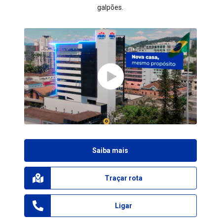
galpões.
Saiba mais
Traçar rota
Ligar