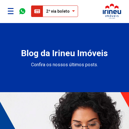
2ª via boleto
Blog da Irineu Imóveis
Confira os nossos últimos posts.