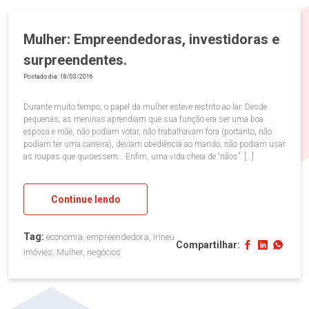
Mulher: Empreendedoras, investidoras e
surpreendentes.
Postado dia: 18/03/2016
Durante muito tempo, o papel da mulher esteve restrito ao lar. Desde
pequenas, as meninas aprendiam que sua função era ser uma boa
esposa e mãe, não podiam votar, não trabalhavam fora (portanto, não
podiam ter uma carreira), deviam obediência ao marido, não podiam usar
as roupas que quisessem… Enfim, uma vida cheia de “nãos”. […]
Continue lendo
Tag:
economia, empreendedora, irineu
Compartilhar:
imóvies, Mulher, negócios