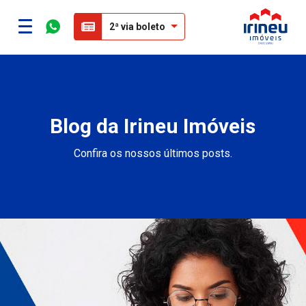
2ª via boleto
Blog da Irineu Imóveis
Confira os nossos últimos posts.