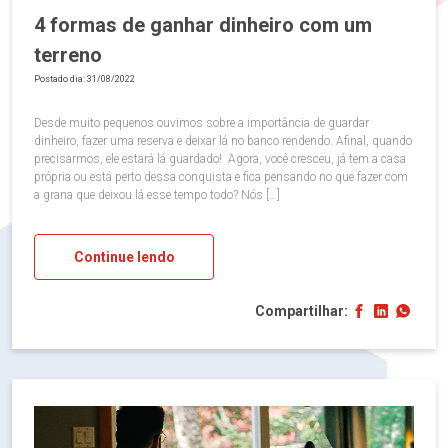
4 formas de ganhar dinheiro com um
terreno
Postado dia: 31/08/2022
Desde muito pequenos ouvimos sobre a importância de guardar
dinheiro, fazer uma reserva e deixar lá no banco rendendo. Afinal, quando
precisarmos, ele estará lá guardado! Agora, você cresceu, já tem a casa
própria ou está perto dessa conquista e fica pensando no que fazer com
a grana que deixou lá esse tempo todo? Nós […]
Continue lendo
Compartilhar: