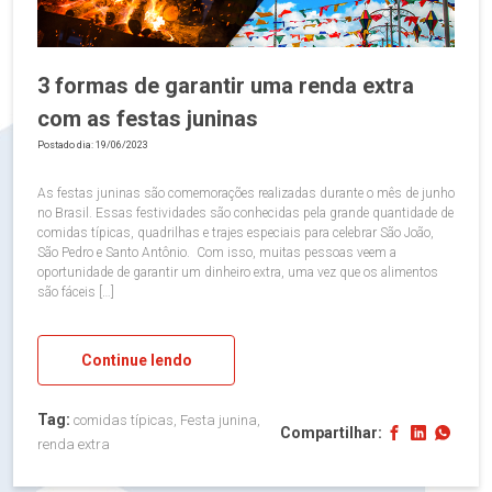
3 formas de garantir uma renda extra
com as festas juninas
Postado dia: 19/06/2023
As festas juninas são comemorações realizadas durante o mês de junho
no Brasil. Essas festividades são conhecidas pela grande quantidade de
comidas típicas, quadrilhas e trajes especiais para celebrar São João,
São Pedro e Santo Antônio. Com isso, muitas pessoas veem a
oportunidade de garantir um dinheiro extra, uma vez que os alimentos
são fáceis […]
Continue lendo
Tag:
comidas típicas, Festa junina,
Compartilhar:
renda extra