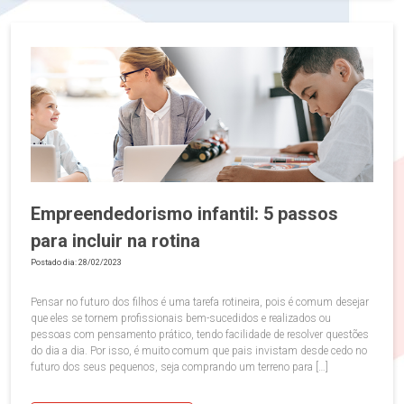
Empreendedorismo infantil: 5 passos
para incluir na rotina
Postado dia: 28/02/2023
Pensar no futuro dos filhos é uma tarefa rotineira, pois é comum desejar
que eles se tornem profissionais bem-sucedidos e realizados ou
pessoas com pensamento prático, tendo facilidade de resolver questões
do dia a dia. Por isso, é muito comum que pais invistam desde cedo no
futuro dos seus pequenos, seja comprando um terreno para […]