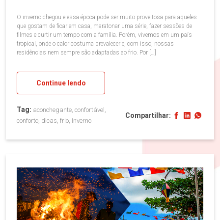
O inverno chegou e essa época pode ser muito proveitosa para aqueles
que gostam de ficar em casa, maratonar uma série, fazer sessões de
filmes e curtir um tempo com a família. Porém, vivemos em um país
tropical, onde o calor costuma prevalecer e, com isso, nossas
residências nem sempre são adaptadas ao frio. Por […]
Continue lendo
Tag:
aconchegante, confortável,
Compartilhar:
conforto, dicas, frio, Inverno