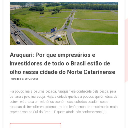
Araquari: Por que empresários e
investidores de todo o Brasil estão de
olho nessa cidade do Norte Catarinense
Postado dia: 30/04/2026
Há pouco mais de uma década, Araquari era conhecida pela pesca, pela
banana e pelo maracujá. Hoje, a cidade que fica a poucos quilômetros de
Joinville é citada em relatórios econômicos, estudos acadêmicos e
rodadas de investimento como um dos fenômenos de crescimento mais
expressivos do Sul do Brasil. E quem ainda não conhece essa […]