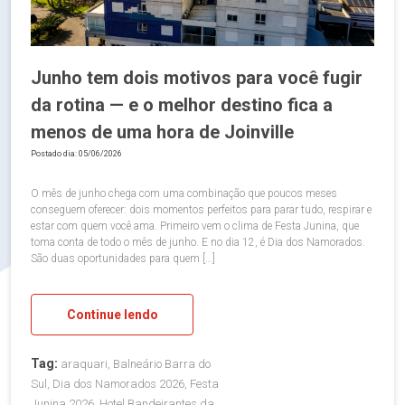
Junho tem dois motivos para você fugir
da rotina — e o melhor destino fica a
menos de uma hora de Joinville
Postado dia: 05/06/2026
O mês de junho chega com uma combinação que poucos meses
conseguem oferecer: dois momentos perfeitos para parar tudo, respirar e
estar com quem você ama. Primeiro vem o clima de Festa Junina, que
toma conta de todo o mês de junho. E no dia 12, é Dia dos Namorados.
São duas oportunidades para quem […]
Continue lendo
Tag:
araquari, Balneário Barra do
Sul, Dia dos Namorados 2026, Festa
Junina 2026, Hotel Bandeirantes da